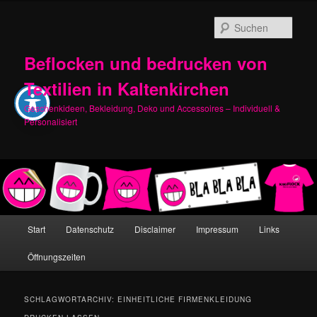
Zum
Zum
primären
sekundären
Such
Inhalt
Inhalt
springen
springen
Beflocken und bedrucken von
Textilien in Kaltenkirchen
Geschenkideen, Bekleidung, Deko und Accessoires – Individuell &
Personalisiert
Hauptmenü
Start
Datenschutz
Disclaimer
Impressum
Links
Öffnungszeiten
SCHLAGWORTARCHIV:
EINHEITLICHE FIRMENKLEIDUNG