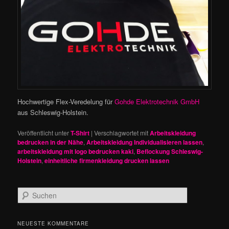
Hochwertige Flex-Veredelung für
Gohde Elektrotechnik GmbH
aus Schleswig-Holstein.
Veröffentlicht unter
T-Shirt
|
Verschlagwortet mit
Arbeitskleidung
bedrucken in der Nähe
,
Arbeitskleidung Individualisieren lassen
,
arbeitskleidung mit logo bedrucken kaki
,
Beflockung Schleswig-
Holstein
,
einheitliche firmenkleidung drucken lassen
S
u
c
h
NEUESTE KOMMENTARE