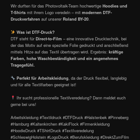
Wir durften für das Photovoltaik-Team hochwertige
Hoodies und
T-Shirts
mit ihrem Logo veredeln – mit
modernen DTF-
Druckverfahren
auf unserer
Roland BY-20
.
Was ist DTF-Druck?
DTF steht für
Direct-to-Film
– eine innovative Drucktechnik, bei
der das Motiv auf eine spezielle Folie gedruckt und anschließend
mittels Hitze auf das Textil übertragen wird. Ergebnis:
kräftige
Farben, hohe Waschbeständigkeit und ein angenehmes
Tragegefühl.
Perfekt für Arbeitskleidung
, da der Druck flexibel, langlebig
und für alle Textilfarben geeignet ist!
Ihr sucht professionelle Textilveredelung? Dann meldet euch
gerne bei uns!
Arbeitskleidung #Textildruck #DTFDruck #Halstenbek #Pinneberg
#Hamburg #Kaltenkirchen #KakiFlock #Firmenkleidung
#HoodieDruck #TShirtDruck #Textilveredelung
#SchleswigHolstein #LogoDruck #Berufskleidung #DirektZumFilm