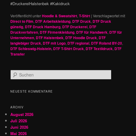
#DruckereiHalstenbek #Kakidruck
Veröffentlicht unter
Hoodie & Sweatshirt
,
T-Shirt
|
Verschlagwortet mit
Direct to Film
,
DTF Arbeitskleidung
,
DTF Druck
,
DTF Druck
günstig
,
DTF Druck Hamburg
,
DTF Druckerei
,
DTF
Druckverfahren
,
DTF Firmenkleidung
,
DTF für Handwerk
,
DTF für
Unternehmen
,
DTF Halstenbek
,
DTF Hoodie Druck
,
DTF
langlebiger Druck
,
DTF mit Logo
,
DTF regional
,
DTF Roland BY-20
,
DTF Schleswig-Holstein
,
DTF T-Shirt Druck
,
DTF Textildruck
,
DTF
Transfer
S
u
c
h
NEUESTE KOMMENTARE
e
n
ARCHIV
August 2026
Juli 2026
Juni 2026
Mai 2026