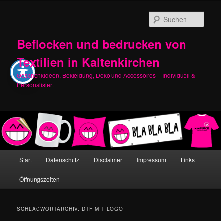
Zum
Zum
primären
sekundären
Such
Inhalt
Inhalt
springen
springen
Beflocken und bedrucken von
Textilien in Kaltenkirchen
Geschenkideen, Bekleidung, Deko und Accessoires – Individuell &
Personalisiert
Hauptmenü
Start
Datenschutz
Disclaimer
Impressum
Links
Öffnungszeiten
SCHLAGWORTARCHIV:
DTF MIT LOGO