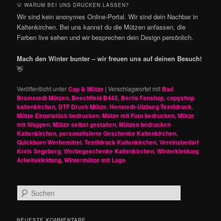
💡 WARUM BEI UNS DRUCKEN LASSEN?
Wir sind kein anonymes Online-Portal. Wir sind dein Nachbar in
Kaltenkirchen. Bei uns kannst du die Mützen anfassen, die
Farben live sehen und wir besprechen dein Design persönlich.
Mach den Winter bunter – wir freuen uns auf deinen Besuch!
👋
Veröffentlicht unter
Cap & Mütze
|
Verschlagwortet mit
Bad
Bramstedt Mützen
,
Beechfield B445
,
Bertis Fanshop
,
copyshop
kaltenkirchen
,
DTF Druck Mütze
,
Henstedt-Ulzburg Textildruck
,
Mütze Einzelstück bedrucken
,
Mütze mit Foto bedrucken
,
Mütze
mit Wappen
,
Mütze selbst gestalten
,
Mützen bedrucken
Kaltenkirchen
,
personalisierte Geschenke Kaltenkirchen
,
Quickborn Werbemittel
,
Textildruck Kaltenkirchen
,
Vereinsbedarf
Kreis Segeberg
,
Werbegeschenke Kaltenkirchen
,
Winterkleidung
Arbeitskleidung
,
Wintermütze mit Logo
S
u
c
h
NEUESTE KOMMENTARE