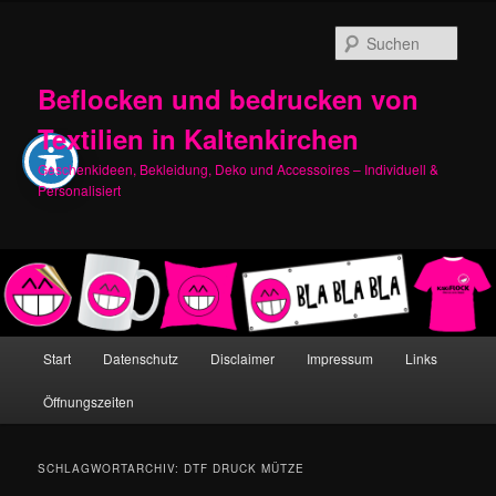
Zum
Zum
primären
sekundären
Such
Inhalt
Inhalt
springen
springen
Beflocken und bedrucken von
Textilien in Kaltenkirchen
Geschenkideen, Bekleidung, Deko und Accessoires – Individuell &
Personalisiert
Hauptmenü
Start
Datenschutz
Disclaimer
Impressum
Links
Öffnungszeiten
SCHLAGWORTARCHIV:
DTF DRUCK MÜTZE