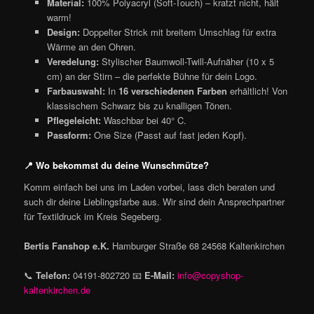
Material:
100% Polyacryl (Soft-Touch) – kratzt nicht, hält
warm!
Design:
Doppelter Strick mit breitem Umschlag für extra
Wärme an den Ohren.
Veredelung:
Stylischer Baumwoll-Twill-Aufnäher (10 x 5
cm) an der Stirn – die perfekte Bühne für dein Logo.
Farbauswahl:
In
16 verschiedenen Farben
erhältlich! Von
klassischem Schwarz bis zu knalligen Tönen.
Pflegeleicht:
Waschbar bei 40° C.
Passform:
One Size (Passt auf fast jeden Kopf).
📍 Wo bekommst du deine Wunschmütze?
Komm einfach bei uns im Laden vorbei, lass dich beraten und
such dir deine Lieblingsfarbe aus. Wir sind dein Ansprechpartner
für Textildruck im Kreis Segeberg.
Bertis Fanshop e.K.
Hamburger Straße 68 24568 Kaltenkirchen
📞
Telefon:
04191-802720 📧
E-Mail:
info@copyshop-
kaltenkirchen.de