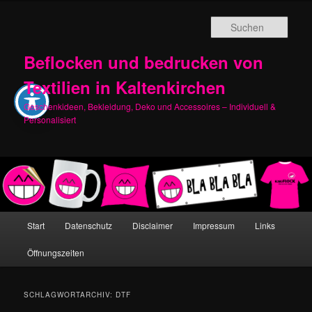
Zum
Zum
primären
sekundären
Such
Inhalt
Inhalt
springen
springen
Beflocken und bedrucken von
Textilien in Kaltenkirchen
Geschenkideen, Bekleidung, Deko und Accessoires – Individuell &
Personalisiert
Hauptmenü
Start
Datenschutz
Disclaimer
Impressum
Links
Öffnungszeiten
SCHLAGWORTARCHIV:
DTF