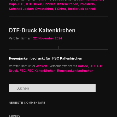
Caps
,
DTF
,
DTF Druck
,
Hoodies
,
Kaltenkirchen
,
Poloshirts
,
Softshell Jacken
,
Sweatshirts
,
T-Shirts
,
Textildruck schnell
DTF-Druck Kaltenkirchen
Veröffentlicht am
22. November 2024
Regenjacken bedruckt für
FSC Kaltenkirchen
Veröffentlicht unter
Jacken
|
Verschlagwortet mit
Cartec
,
DTF
,
DTF
Druck
,
FSC
,
FSC Kaltenkirchen
,
Regenjacken bedrucken
S
u
c
h
NEUESTE KOMMENTARE
e
n
ARCHIV