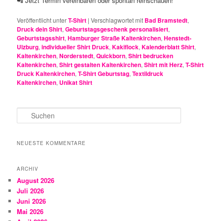
📲 Jetzt Termin vereinbaren oder spontan reinschauen!
Veröffentlicht unter
T-Shirt
|
Verschlagwortet mit
Bad Bramstedt
,
Druck dein Shirt
,
Geburtstagsgeschenk personalisiert
,
Geburtstagsshirt
,
Hamburger Straße Kaltenkirchen
,
Henstedt-
Ulzburg
,
individueller Shirt Druck
,
Kakiflock
,
Kalenderblatt Shirt
,
Kaltenkirchen
,
Norderstedt
,
Quickborn
,
Shirt bedrucken
Kaltenkirchen
,
Shirt gestalten Kaltenkirchen
,
Shirt mit Herz
,
T-Shirt
Druck Kaltenkirchen
,
T-Shirt Geburtstag
,
Textildruck
Kaltenkirchen
,
Unikat Shirt
S
u
c
h
NEUESTE KOMMENTARE
e
n
ARCHIV
August 2026
Juli 2026
Juni 2026
Mai 2026