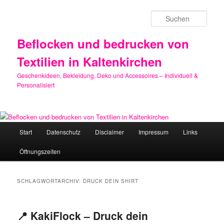
Zum
Zum
primären
sekundären
Such
Inhalt
Inhalt
springen
springen
Beflocken und bedrucken von
Textilien in Kaltenkirchen
Geschenkideen, Bekleidung, Deko und Accessoires – Individuell &
Personalisiert
Hauptmenü
Start
Datenschutz
Disclaimer
Impressum
Links
Öffnungszeiten
SCHLAGWORTARCHIV:
DRUCK DEIN SHIRT
📍 KakiFlock – Druck dein