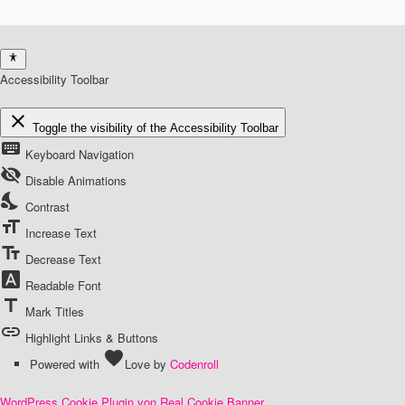
Accessibility Toolbar
close
Toggle the visibility of the Accessibility Toolbar
keyboard
Keyboard Navigation
visibility_off
Disable Animations
nights_stay
Contrast
format_size
Increase Text
text_fields
Decrease Text
font_download
Readable Font
title
Mark Titles
link
Highlight Links & Buttons
favorite
Powered with
Love
by
Codenroll
WordPress Cookie Plugin von Real Cookie Banner