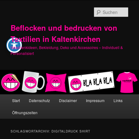
Zum
Zum
primären
sekundären
Such
Inhalt
Inhalt
springen
springen
Beflocken und bedrucken von
Textilien in Kaltenkirchen
Geschenkideen, Bekleidung, Deko und Accessoires – Individuell &
Personalisiert
Hauptmenü
Start
Datenschutz
Disclaimer
Impressum
Links
Öffnungszeiten
SCHLAGWORTARCHIV:
DIGITALDRUCK SHIRT