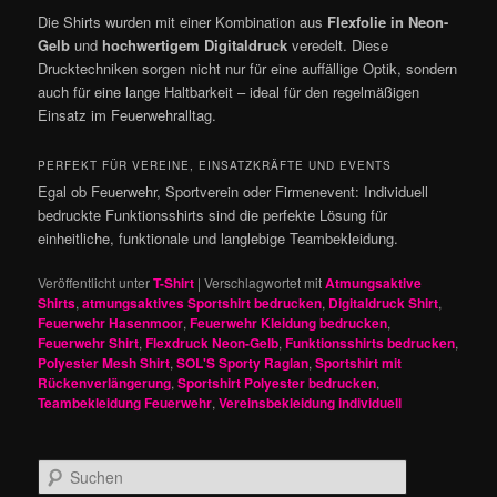
Die Shirts wurden mit einer Kombination aus
Flexfolie in Neon-
Gelb
und
hochwertigem Digitaldruck
veredelt. Diese
Drucktechniken sorgen nicht nur für eine auffällige Optik, sondern
auch für eine lange Haltbarkeit – ideal für den regelmäßigen
Einsatz im Feuerwehralltag.
PERFEKT FÜR VEREINE, EINSATZKRÄFTE UND EVENTS
Egal ob Feuerwehr, Sportverein oder Firmenevent: Individuell
bedruckte Funktionsshirts sind die perfekte Lösung für
einheitliche, funktionale und langlebige Teambekleidung.
Veröffentlicht unter
T-Shirt
|
Verschlagwortet mit
Atmungsaktive
Shirts
,
atmungsaktives Sportshirt bedrucken
,
Digitaldruck Shirt
,
Feuerwehr Hasenmoor
,
Feuerwehr Kleidung bedrucken
,
Feuerwehr Shirt
,
Flexdruck Neon-Gelb
,
Funktionsshirts bedrucken
,
Polyester Mesh Shirt
,
SOL'S Sporty Raglan
,
Sportshirt mit
Rückenverlängerung
,
Sportshirt Polyester bedrucken
,
Teambekleidung Feuerwehr
,
Vereinsbekleidung individuell
S
u