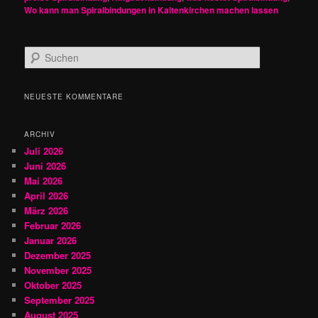
Wo kann man Spiralbindungen in Kaltenkirchen machen lassen
S
u
c
h
NEUESTE KOMMENTARE
e
n
ARCHIV
Juli 2026
Juni 2026
Mai 2026
April 2026
März 2026
Februar 2026
Januar 2026
Dezember 2025
November 2025
Oktober 2025
September 2025
August 2025