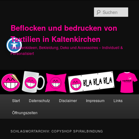
Zum
Zum
primären
sekundären
Such
Inhalt
Inhalt
springen
springen
Beflocken und bedrucken von
Textilien in Kaltenkirchen
Geschenkideen, Bekleidung, Deko und Accessoires – Individuell &
Personalisiert
Hauptmenü
Start
Datenschutz
Disclaimer
Impressum
Links
Öffnungszeiten
SCHLAGWORTARCHIV:
COPYSHOP SPIRALBINDUNG