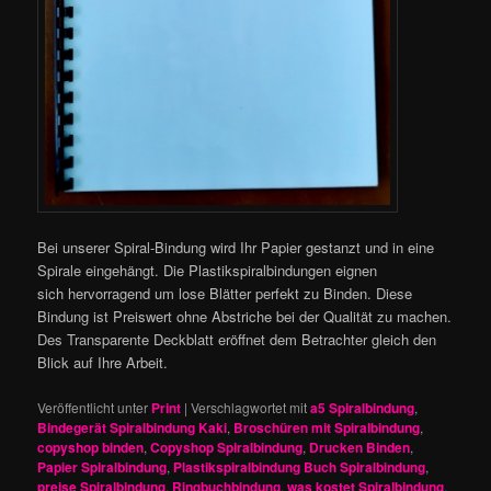
Bei unserer Spiral-Bindung wird Ihr Papier gestanzt und in eine
Spirale eingehängt. Die Plastikspiralbindungen eignen
sich hervorragend um lose Blätter perfekt zu Binden. Diese
Bindung ist Preiswert ohne Abstriche bei der Qualität zu machen.
Des Transparente Deckblatt eröffnet dem Betrachter gleich den
Blick auf Ihre Arbeit.
Veröffentlicht unter
Print
|
Verschlagwortet mit
a5 Spiralbindung
,
Bindegerät Spiralbindung Kaki
,
Broschüren mit Spiralbindung
,
copyshop binden
,
Copyshop Spiralbindung
,
Drucken Binden
,
Papier Spiralbindung
,
Plastikspiralbindung Buch Spiralbindung
,
preise Spiralbindung
,
Ringbuchbindung
,
was kostet Spiralbindung
,