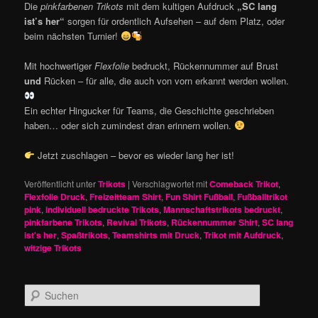
Die
pinkfarbenen Trikots
mit dem kultigen Aufdruck
„SC lang
ist’s her“
sorgen für ordentlich Aufsehen – auf dem Platz, oder
beim nächsten Turnier!
Mit hochwertiger
Flexfolie
bedruckt, Rückennummer auf Brust
und
Rücken – für alle, die auch von vorn erkannt werden wollen.
Ein echter Hingucker für Teams, die Geschichte geschrieben
haben… oder sich zumindest dran erinnern wollen.
Jetzt zuschlagen – bevor es wieder lang her ist!
Veröffentlicht unter
Trikots
|
Verschlagwortet mit
Comeback Trikot
,
Flexfolie Druck
,
Freizeitteam Shirt
,
Fun Shirt Fußball
,
Fußballtrikot
pink
,
individuell bedruckte Trikots
,
Mannschaftstrikots bedruckt
,
pinkfarbene Trikots
,
Revival Trikots
,
Rückennummer Shirt
,
SC lang
ist's her
,
Spaßtrikots
,
Teamshirts mit Druck
,
Trikot mit Aufdruck
,
witzige Trikots
S
u
c