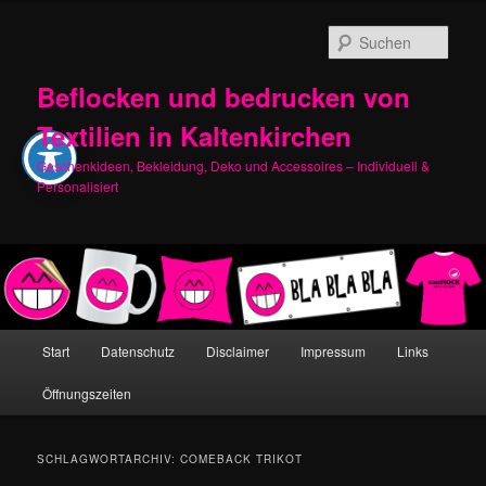
Zum
Zum
primären
sekundären
Such
Inhalt
Inhalt
springen
springen
Beflocken und bedrucken von
Textilien in Kaltenkirchen
Geschenkideen, Bekleidung, Deko und Accessoires – Individuell &
Personalisiert
Hauptmenü
Start
Datenschutz
Disclaimer
Impressum
Links
Öffnungszeiten
SCHLAGWORTARCHIV:
COMEBACK TRIKOT