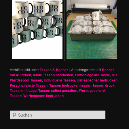
Veröffentlicht unter
Tassen & Becher
|
Verschlagwortet mit
Becher
mit Aufdruck
,
bunte Tassen bedrucken
,
Firmenlogo auf Tasse
,
HR
Pferdesport Tassen
,
Individuelle Tassen
,
Kaffeebecher bedrucken
,
Personalisierte Tassen
,
Tassen bedrucken lassen
,
tassen druck
,
Tassen mit Logo
,
Tassen selbst gestalten
,
Werbegeschenk
Tassen
,
Werbetassen bedrucken
S
u
c