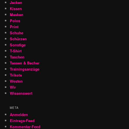
Jacken
Kissen
Masken
Polos
Print
Schuhe
Schürzen
Sonstige
T-Shirt
Taschen
Tassen & Becher
Trainingsanzüge
Trikots
Westen
Wir
Wissenswert
META
Anmelden
Eintrags-Feed
Kommentar-Feed