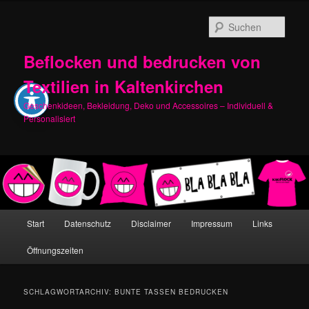
Zum
Zum
primären
sekundären
Such
Inhalt
Inhalt
springen
springen
Beflocken und bedrucken von
Textilien in Kaltenkirchen
Geschenkideen, Bekleidung, Deko und Accessoires – Individuell &
Personalisiert
Hauptmenü
Start
Datenschutz
Disclaimer
Impressum
Links
Öffnungszeiten
SCHLAGWORTARCHIV:
BUNTE TASSEN BEDRUCKEN