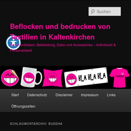
Zum
Zum
primären
sekundären
Such
Inhalt
Inhalt
springen
springen
Beflocken und bedrucken von
Textilien in Kaltenkirchen
Geschenkideen, Bekleidung, Deko und Accessoires – Individuell &
Personalisiert
Hauptmenü
Start
Datenschutz
Disclaimer
Impressum
Links
Öffnungszeiten
SCHLAGWORTARCHIV:
BUDDHA