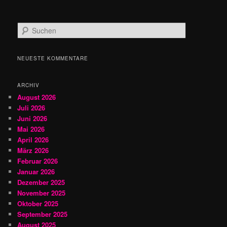
S
u
c
h
NEUESTE KOMMENTARE
e
n
ARCHIV
August 2026
Juli 2026
Juni 2026
Mai 2026
April 2026
März 2026
Februar 2026
Januar 2026
Dezember 2025
November 2025
Oktober 2025
September 2025
August 2025