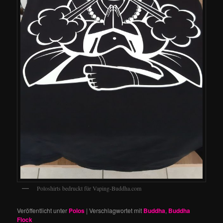
Poloshirts bedruckt für Vaping-Buddha.com
Veröffentlicht unter
Polos
|
Verschlagwortet mit
Buddha
,
Buddha
Flock