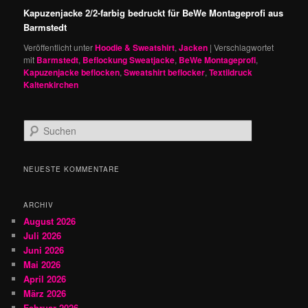
Kapuzenjacke 2/2-farbig bedruckt für BeWe Montageprofi aus
Barmstedt
Veröffentlicht unter
Hoodie & Sweatshirt
,
Jacken
|
Verschlagwortet
mit
Barmstedt
,
Beflockung Sweatjacke
,
BeWe Montageprofi
,
Kapuzenjacke beflocken
,
Sweatshirt beflocker
,
Textildruck
Kaltenkirchen
S
u
c
h
NEUESTE KOMMENTARE
e
n
ARCHIV
August 2026
Juli 2026
Juni 2026
Mai 2026
April 2026
März 2026
Februar 2026