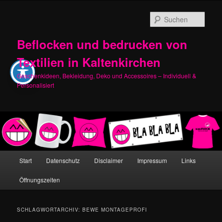
Zum
Zum
primären
sekundären
Such
Inhalt
Inhalt
springen
springen
Beflocken und bedrucken von
Textilien in Kaltenkirchen
Geschenkideen, Bekleidung, Deko und Accessoires – Individuell &
Personalisiert
Hauptmenü
Start
Datenschutz
Disclaimer
Impressum
Links
Öffnungszeiten
SCHLAGWORTARCHIV:
BEWE MONTAGEPROFI