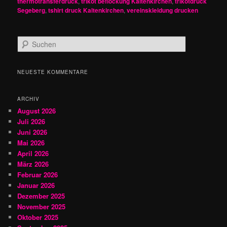
thermotransferdruck
,
trikot beflockung Kaltenkirchen
,
trikotdruck
Segeberg
,
tshirt druck Kaltenkirchen
,
vereinskleidung drucken
S
u
c
h
NEUESTE KOMMENTARE
e
n
ARCHIV
August 2026
Juli 2026
Juni 2026
Mai 2026
April 2026
März 2026
Februar 2026
Januar 2026
Dezember 2025
November 2025
Oktober 2025