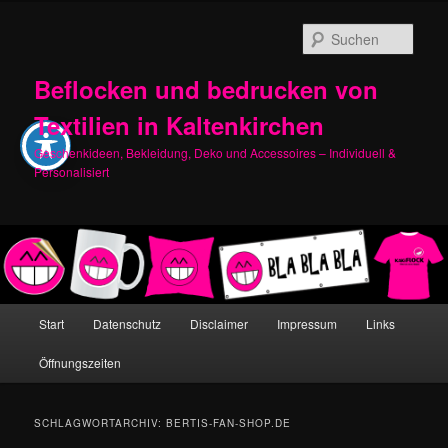
Zum
Zum
primären
sekundären
Such
Inhalt
Inhalt
springen
springen
Beflocken und bedrucken von
Textilien in Kaltenkirchen
Geschenkideen, Bekleidung, Deko und Accessoires – Individuell &
Personalisiert
Hauptmenü
Start
Datenschutz
Disclaimer
Impressum
Links
Öffnungszeiten
SCHLAGWORTARCHIV:
BERTIS-FAN-SHOP.DE