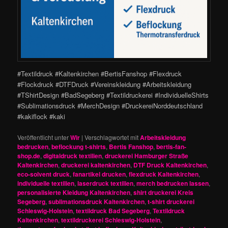
#Textildruck #Kaltenkirchen #BertisFanshop #Flexdruck
#Flockdruck #DTFDruck #Vereinskleidung #Arbeitskleidung
#TShirtDesign #BadSegeberg #Textildruckerei #IndividuelleShirts
#Sublimationsdruck #MerchDesign #DruckereiNorddeutschland
#kakiflock #kaki
Veröffentlicht unter
Wir
|
Verschlagwortet mit
Arbeitskleidung
bedrucken
,
beflockung t-shirts
,
Bertis Fanshop
,
bertis-fan-
shop.de
,
digitaldruck textilien
,
druckerei Hamburger Straße
Kaltenkirchen
,
druckerei kaltenkirchen
,
DTF Druck Kaltenkirchen
,
eco-solvent druck
,
fanartikel drucken
,
flexdruck Kaltenkirchen
,
individuelle textilien
,
laserdruck textilien
,
merch bedrucken lassen
,
personalisierte Kleidung Kaltenkirchen
,
shirt druckerei Kreis
Segeberg
,
sublimationsdruck Kaltenkirchen
,
t-shirt druckerei
Schleswig-Holstein
,
textildruck Bad Segeberg
,
Textildruck
Kaltenkirchen
,
textildruckerei Schleswig-Holstein
,