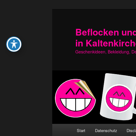
Zum
Zum
primären
sekundären
Inhalt
Inhalt
Beflocken und
springen
springen
in Kaltenkirc
Geschenkideen, Bekleidung, Dek
Hauptmenü
Start
Datenschutz
Discl