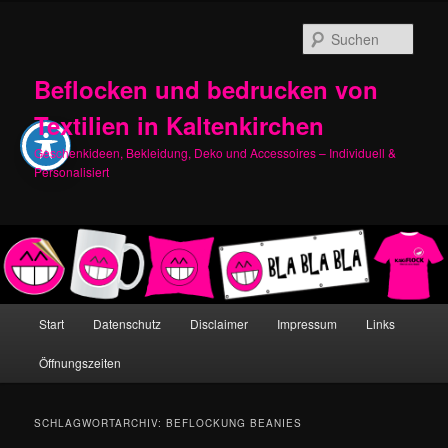
Zum
Zum
primären
sekundären
Such
Inhalt
Inhalt
springen
springen
Beflocken und bedrucken von
Textilien in Kaltenkirchen
Geschenkideen, Bekleidung, Deko und Accessoires – Individuell &
Personalisiert
Hauptmenü
Start
Datenschutz
Disclaimer
Impressum
Links
Öffnungszeiten
SCHLAGWORTARCHIV:
BEFLOCKUNG BEANIES