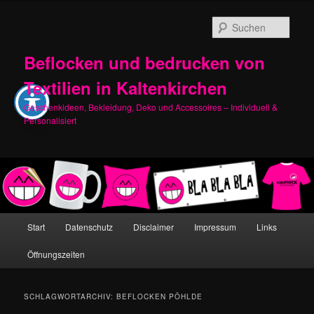
Zum
Zum
primären
sekundären
Such
Inhalt
Inhalt
springen
springen
Beflocken und bedrucken von
Textilien in Kaltenkirchen
Geschenkideen, Bekleidung, Deko und Accessoires – Individuell &
Personalisiert
Hauptmenü
Start
Datenschutz
Disclaimer
Impressum
Links
Öffnungszeiten
SCHLAGWORTARCHIV:
BEFLOCKEN PÖHLDE