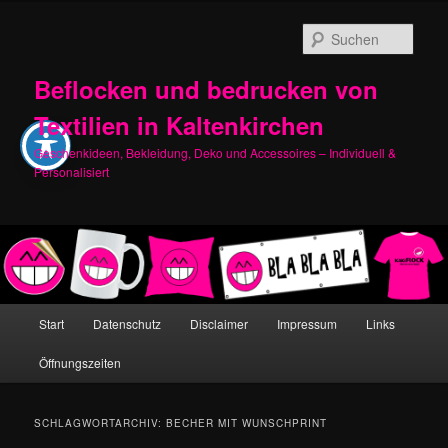
Zum
Zum
primären
sekundären
Such
Inhalt
Inhalt
springen
springen
Beflocken und bedrucken von
Textilien in Kaltenkirchen
Geschenkideen, Bekleidung, Deko und Accessoires – Individuell &
Personalisiert
Hauptmenü
Start
Datenschutz
Disclaimer
Impressum
Links
Öffnungszeiten
SCHLAGWORTARCHIV:
BECHER MIT WUNSCHPRINT