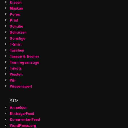
Kissen
Masken
Polos
Print
Schuhe
Schürzen
Sonstige
T-Shirt
Taschen
Tassen & Becher
Trainingsanzüge
Trikots
Westen
Wir
Wissenswert
META
Anmelden
Eintrags-Feed
Kommentar-Feed
WordPress.org