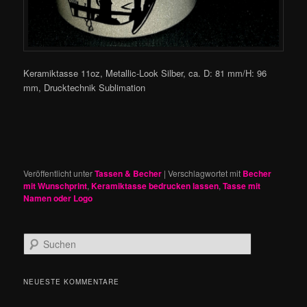
Keramiktasse 11oz, Metallic-Look Silber, ca. D: 81 mm/H: 96
mm, Drucktechnik Sublimation
Veröffentlicht unter
Tassen & Becher
|
Verschlagwortet mit
Becher
mit Wunschprint
,
Keramiktasse bedrucken lassen
,
Tasse mit
Namen oder Logo
S
u
c
h
NEUESTE KOMMENTARE
e
n