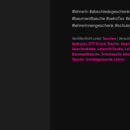
#lehrerin #abschiedsgeschenk
#baumwolltasche #oekoTex #lehr
#lehrerinnengeschenk #schule 
Veröffentlicht unter
Taschen
|
Versch
bedruckt
,
DTF Druck Tasche
,
Gesch
Geschenkidee
,
Lehrerin Danke
,
Le
Baumwolltasche
,
Schultasche Abs
Tasche
,
Umhängetasche Lehrer