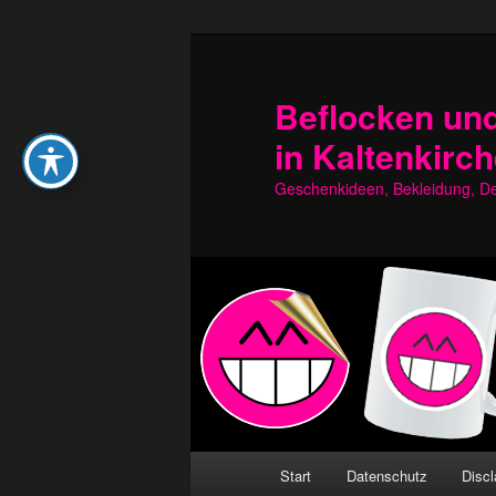
Zum
Zum
primären
sekundären
Inhalt
Inhalt
Beflocken und
springen
springen
in Kaltenkirc
Geschenkideen, Bekleidung, Dek
Hauptmenü
Start
Datenschutz
Discl