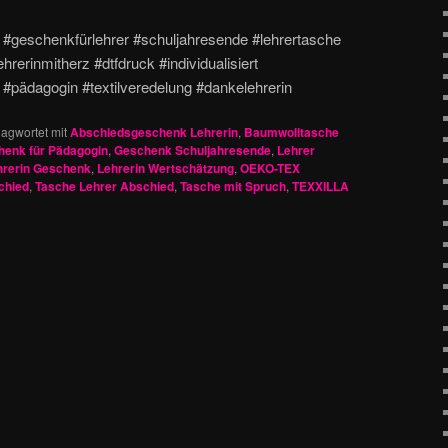
 #geschenkfürlehrer #schuljahresende #lehrertasche
erinmitherz #dtfdruck #individualisiert
#pädagogin #textilveredelung #dankelehrerin
lagwortet mit
Abschiedsgeschenk Lehrerin
,
Baumwolltasche
enk für Pädagogin
,
Geschenk Schuljahresende
,
Lehrer
hrerin Geschenk
,
Lehrerin Wertschätzung
,
OEKO-TEX
chied
,
Tasche Lehrer Abschied
,
Tasche mit Spruch
,
TEXXILLA