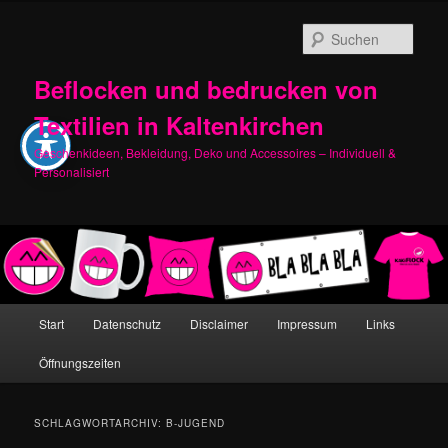
Zum
Zum
primären
sekundären
Such
Inhalt
Inhalt
springen
springen
Beflocken und bedrucken von
Textilien in Kaltenkirchen
Geschenkideen, Bekleidung, Deko und Accessoires – Individuell &
Personalisiert
Hauptmenü
Start
Datenschutz
Disclaimer
Impressum
Links
Öffnungszeiten
SCHLAGWORTARCHIV:
B-JUGEND