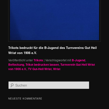
Trikots bedruckt für die B-Jugend des Turnvereins Gut Heil
Wrist von 1906 e.V.
Veröffentlicht unter
Trikots
|
Verschlagwortet mit
B-Jugend
,
Beflockung
,
Trikot bedrucken lassen
,
Turnverein Gut Heil Wrist
von 1906 e.V.
,
TV Gut-Heil Wrist
,
Wrist
S
u
c
h
NEUESTE KOMMENTARE
e
n