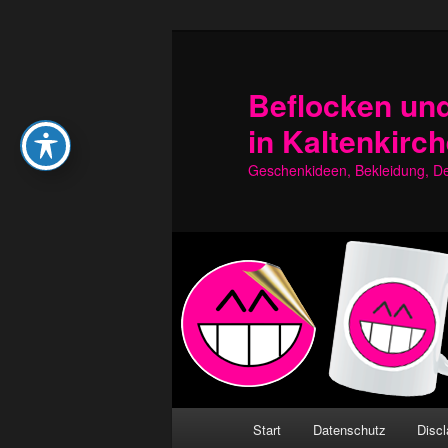
Zum
Zum
primären
sekundären
Inhalt
Inhalt
Beflocken und
springen
springen
in Kaltenkirc
Geschenkideen, Bekleidung, Dek
Hauptmenü
Start
Datenschutz
Discl