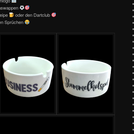
enlogo
inswappen
neipe
oder den Dartclub
gen Sprüchen