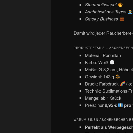
Stummelhotspot
Ascheheld des Tages
Smoky Business
Damit wird jeder Raucherbere
PRODUKTDETAILS – ASCHENBEC
Material: Porzellan
Farbe: Weiß
Maße: Ø 8,2 cm, Höhe 
Gewicht: 143 g
Druck: Farbdruck
(kei
Technik: Sublimations-T
Menge: ab 1 Stück
Preis: nur
9,95 €
pro 
WARUM EINEN ASCHENBECHER B
Perfekt als Werbeges