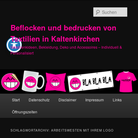
Zum
Zum
primären
sekundären
Such
Inhalt
Inhalt
springen
springen
Beflocken und bedrucken von
Textilien in Kaltenkirchen
Geschenkideen, Bekleidung, Deko und Accessoires – Individuell &
Personalisiert
Hauptmenü
Start
Datenschutz
Disclaimer
Impressum
Links
Öffnungszeiten
SCHLAGWORTARCHIV:
ARBEITSWESTEN MIT IHREM LOGO