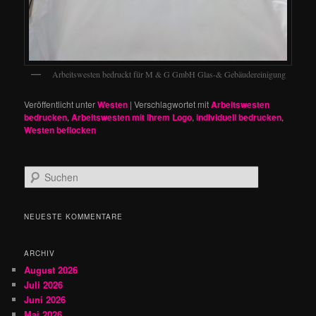
Arbeitswesten bedruckt für M & G GmbH Glas-& Gebäudereinigung
Veröffentlicht unter
Westen
|
Verschlagwortet mit
Arbeitswesten
bedrucken
,
Arbeitswesten mit Ihrem Logo
,
individuell bedrucken
,
Westen beflocken
S
u
c
h
NEUESTE KOMMENTARE
e
n
ARCHIV
August 2026
Juli 2026
Juni 2026
Mai 2026