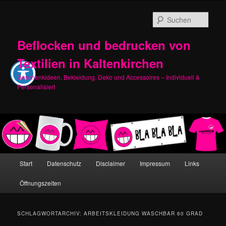
Zum
Zum
primären
sekundären
Such
Inhalt
Inhalt
springen
springen
Beflocken und bedrucken von
Textilien in Kaltenkirchen
Geschenkideen, Bekleidung, Deko und Accessoires – Individuell &
Personalisiert
Hauptmenü
Start
Datenschutz
Disclaimer
Impressum
Links
Öffnungszeiten
SCHLAGWORTARCHIV:
ARBEITSKLEIDUNG WASCHBAR 60 GRAD