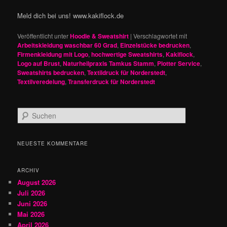
Meld dich bei uns! www.kakiflock.de
Veröffentlicht unter
Hoodie & Sweatshirt
|
Verschlagwortet mit
Arbeitskleidung waschbar 60 Grad
,
Einzelstücke bedrucken
,
Firmenkleidung mit Logo
,
hochwertige Sweatshirts
,
Kakiflock
,
Logo auf Brust
,
Naturheilpraxis Tamkus Stamm
,
Plotter Service
,
Sweatshirts bedrucken
,
Textildruck für Norderstedt
,
Textilveredelung
,
Transferdruck für Norderstedt
S
u
c
h
NEUESTE KOMMENTARE
e
n
ARCHIV
August 2026
Juli 2026
Juni 2026
Mai 2026
April 2026