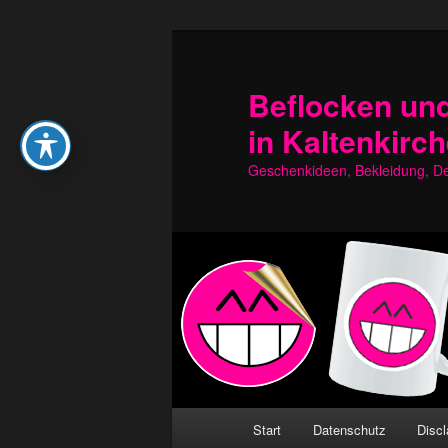
Zum
Zum
primären
sekundären
Inhalt
Inhalt
Beflocken und
springen
springen
in Kaltenkirc
Geschenkideen, Bekleidung, Dek
Hauptmenü
Start
Datenschutz
Discl