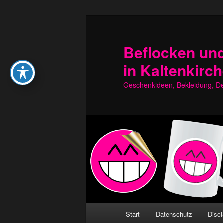
Zum
Zum
primären
sekundären
Inhalt
Inhalt
Beflocken und
springen
springen
in Kaltenkirc
Geschenkideen, Bekleidung, Dek
Hauptmenü
Start
Datenschutz
Discl