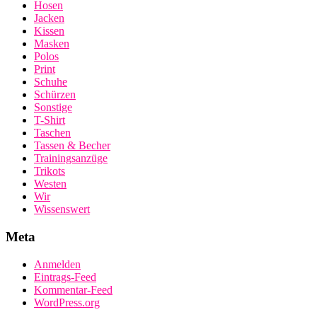
Hosen
Jacken
Kissen
Masken
Polos
Print
Schuhe
Schürzen
Sonstige
T-Shirt
Taschen
Tassen & Becher
Trainingsanzüge
Trikots
Westen
Wir
Wissenswert
Meta
Anmelden
Eintrags-Feed
Kommentar-Feed
WordPress.org