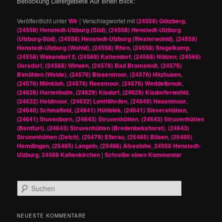
Beflockung Liefergebiete Auf einen Blick:
Veröffentlicht unter
Wir
|
Verschlagwortet mit
(24558) Götzberg
,
(24558) Henstedt-Ulzburg (Süd)
,
(24558) Henstedt-Ulzburg
(Ulzburg-Süd)
,
(24558) Henstedt-Ulzburg (Westerwohld)
,
(24558)
Henstedt-Ulzburg (Wohld)
,
(24558) Rhen
,
(24558) Stegelkamp
,
(24558) Wakendorf II
,
(24568) Kattendorf
,
(24568) Nützen
,
(24568)
Oersdorf
,
(24568) Winsen
,
(24576) Bad Bramstedt
,
(24576)
Bimöhlen (Weide)
,
(24576) Bissenmoor
,
(24576) Hitzhusen
,
(24576) Mönkloh
,
(24576) Reesmoor
,
(24576) Weddelbrook
,
(24628) Hartenholm
,
(24629) Kisdorf
,
(24629) Kisdorferwohld
,
(24632) Heidmoor
,
(24632) Lentföhrden
,
(24640) Hasenmoor
,
(24640) Schmalfeld
,
(24641) Hüttblek
,
(24641) Sievershütten
,
(24641) Stuvenborn
,
(24643) Struvenhütten
,
(24643) Struvenhütten
(Bentfurt)
,
(24643) Struvenhütten (Bredenbekshorst)
,
(24643)
Struvenhütten (Deich)
,
(25479) Ellerau
,
(25485) Bilsen
,
(25485)
Hemdingen
,
(25485) Langeln
,
(25486) Alveslohe
,
24558 Henstedt-
Ulzburg
,
24568 Kaltenkirchen
|
Schreibe einen Kommentar
S
u
c
h
NEUESTE KOMMENTARE