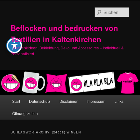
Zum
Zum
primären
sekundären
Such
Inhalt
Inhalt
springen
springen
Beflocken und bedrucken von
Textilien in Kaltenkirchen
Geschenkideen, Bekleidung, Deko und Accessoires – Individuell &
Personalisiert
Hauptmenü
Start
Datenschutz
Disclaimer
Impressum
Links
Öffnungszeiten
SCHLAGWORTARCHIV:
(24568) WINSEN