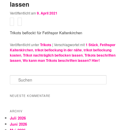
lassen
Veröffentlicht am
9. April 2021
Trikots beflockt für Fetihspor Kaltenkirchen
Veröffentlicht unter
Trikots
|
Verschlagwortet mit
1 Stück
,
Fetihspor
Kaltenkirchen
,
trikot beflockung in der nähe
,
trikot beflockung
kosten
,
Trikot nachträglich beflocken lassen
,
Trikots beschriften
lassen
,
Wo kann man Trikots beschriften lassen? Hier!
S
u
c
h
NEUESTE KOMMENTARE
e
n
ARCHIV
Juli 2026
Juni 2026