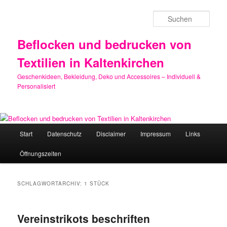
Zum
Zum
primären
sekundären
Such
Inhalt
Inhalt
springen
springen
Beflocken und bedrucken von
Textilien in Kaltenkirchen
Geschenkideen, Bekleidung, Deko und Accessoires – Individuell &
Personalisiert
Hauptmenü
Start
Datenschutz
Disclaimer
Impressum
Links
Öffnungszeiten
SCHLAGWORTARCHIV:
1 STÜCK
Vereinstrikots beschriften