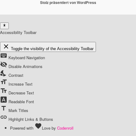
Stolz präsentiert von WordPress
Accessibility Toolbar
close
Toggle the visibility of the Accessibility Toolbar
keyboard
Keyboard Navigation
visibility_off
Disable Animations
nights_stay
Contrast
format_size
Increase Text
text_fields
Decrease Text
font_download
Readable Font
title
Mark Titles
link
Highlight Links & Buttons
favorite
Powered with
Love
by
Codenroll