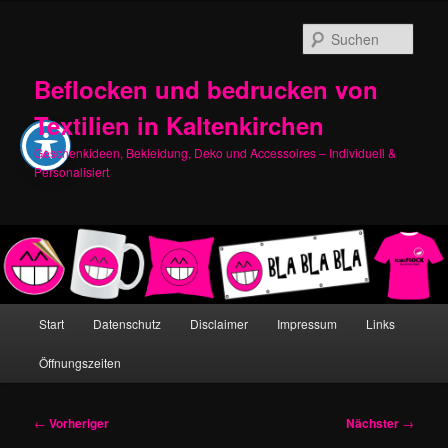
Zum
primären
Such
Inhalt
springen
Beflocken und bedrucken von
Textilien in Kaltenkirchen
Geschenkideen, Bekleidung, Deko und Accessoires – Individuell &
Personalisiert
Hauptmenü
Start
Datenschutz
Disclaimer
Impressum
Links
Öffnungszeiten
Beitragsnavigation
←
Vorheriger
Nächster
→