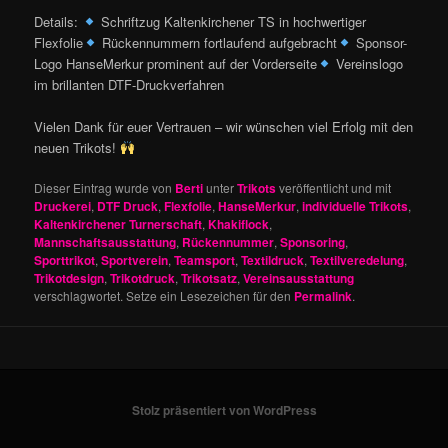
Details:
Schriftzug Kaltenkirchener TS in hochwertiger
Flexfolie
Rückennummern fortlaufend aufgebracht
Sponsor-
Logo HanseMerkur prominent auf der Vorderseite
Vereinslogo
im brillanten DTF-Druckverfahren
Vielen Dank für euer Vertrauen – wir wünschen viel Erfolg mit den
neuen Trikots!
Dieser Eintrag wurde von
Berti
unter
Trikots
veröffentlicht und mit
Druckerei
,
DTF Druck
,
Flexfolie
,
HanseMerkur
,
individuelle Trikots
,
Kaltenkirchener Turnerschaft
,
Khakiflock
,
Mannschaftsausstattung
,
Rückennummer
,
Sponsoring
,
Sporttrikot
,
Sportverein
,
Teamsport
,
Textildruck
,
Textilveredelung
,
Trikotdesign
,
Trikotdruck
,
Trikotsatz
,
Vereinsausstattung
verschlagwortet. Setze ein Lesezeichen für den
Permalink
.
Stolz präsentiert von WordPress