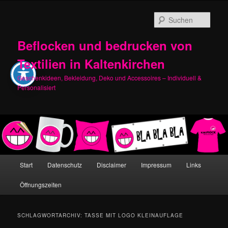
Zum
Zum
primären
sekundären
Such
Inhalt
Inhalt
springen
springen
Beflocken und bedrucken von
Textilien in Kaltenkirchen
Geschenkideen, Bekleidung, Deko und Accessoires – Individuell &
Personalisiert
Hauptmenü
Start
Datenschutz
Disclaimer
Impressum
Links
Öffnungszeiten
SCHLAGWORTARCHIV:
TASSE MIT LOGO KLEINAUFLAGE