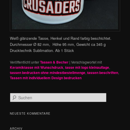
Weiß glänzende Tasse, Henkel und Rand farbig beschichtet.
Durchmesser Ø 82 mm, Höhe 95 mm, Gewicht ca 345 g
Drucktechnik Sublimation. Ab 1 Stück
Veröffentlicht unter
Tassen & Becher
|
Verschlagwortet mit
Keramiktasse mit Wunschdruck
,
tasse mit logo kleinauflage
,
tassen bedrucken ohne mindestbestellmenge
,
tassen beschriften
,
Tassen mit individuellem Design bedrucken
S
u
c
h
NEUESTE KOMMENTARE
e
n
ARCHIV