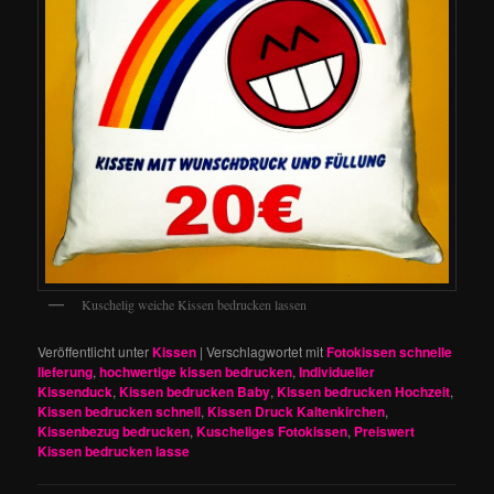
Kuschelig weiche Kissen bedrucken lassen
Veröffentlicht unter
Kissen
|
Verschlagwortet mit
Fotokissen schnelle
lieferung
,
hochwertige kissen bedrucken
,
Individueller
Kissenduck
,
Kissen bedrucken Baby
,
Kissen bedrucken Hochzeit
,
Kissen bedrucken schnell
,
Kissen Druck Kaltenkirchen
,
Kissenbezug bedrucken
,
Kuscheliges Fotokissen
,
Preiswert
Kissen bedrucken lasse