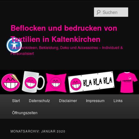
Zum
Zum
primären
sekundären
Such
Inhalt
Inhalt
springen
springen
Beflocken und bedrucken von
Textilien in Kaltenkirchen
Geschenkideen, Bekleidung, Deko und Accessoires – Individuell &
Personalisiert
Hauptmenü
Start
Datenschutz
Disclaimer
Impressum
Links
Öffnungszeiten
MONATSARCHIV:
JANUAR 2020