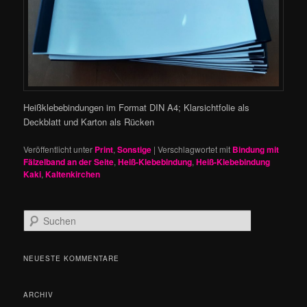
Heißklebebindungen im Format DIN A4; Klarsichtfolie als
Deckblatt und Karton als Rücken
Veröffentlicht unter
Print
,
Sonstige
|
Verschlagwortet mit
Bindung mit
Fälzelband an der Seite
,
Heiß-Klebebindung
,
Heiß-Klebebindung
Kaki
,
Kaltenkirchen
S
u
c
h
NEUESTE KOMMENTARE
e
n
ARCHIV