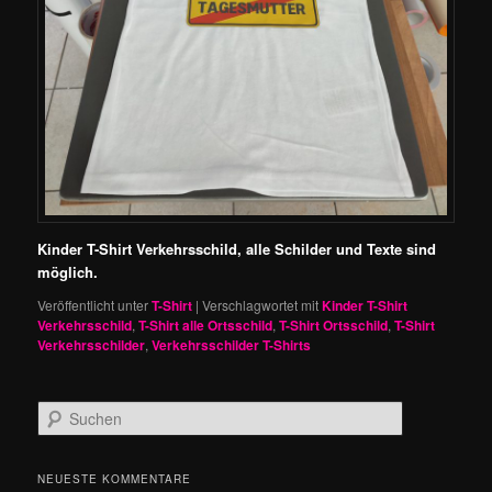
Kinder T-Shirt Verkehrsschild, alle Schilder und Texte sind
möglich.
Veröffentlicht unter
T-Shirt
|
Verschlagwortet mit
Kinder T-Shirt
Verkehrsschild
,
T-Shirt alle Ortsschild
,
T-Shirt Ortsschild
,
T-Shirt
Verkehrsschilder
,
Verkehrsschilder T-Shirts
S
u
c
h
NEUESTE KOMMENTARE