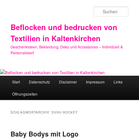
Zum
Zum
primären
sekundären
Such
Inhalt
Inhalt
springen
springen
Beflocken und bedrucken von
Textilien in Kaltenkirchen
Geschenkideen, Bekleidung, Deko und Accessoires – Individuell &
Personalisiert
Hauptmenü
Start
Datenschutz
Disclaimer
Impressum
Links
Öffnungszeiten
SCHLAGWORTARCHIV:
SVHU HOCKEY
Baby Bodys mit Logo