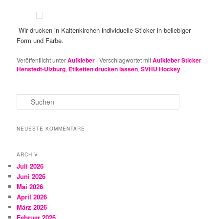
Wir drucken in Kaltenkirchen individuelle Sticker in beliebiger
Form und Farbe.
Veröffentlicht unter
Aufkleber
|
Verschlagwortet mit
Aufkleber Sticker
Henstedt-Ulzburg
,
Etiketten drucken lassen
,
SVHU Hockey
S
u
c
h
NEUESTE KOMMENTARE
e
n
ARCHIV
Juli 2026
Juni 2026
Mai 2026
April 2026
März 2026
Februar 2026