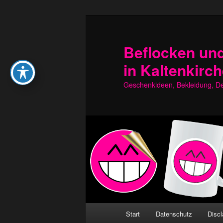
Zum
Zum
primären
sekundären
Inhalt
Inhalt
Beflocken und
springen
springen
in Kaltenkirc
Geschenkideen, Bekleidung, Dek
Hauptmenü
Start
Datenschutz
Discl