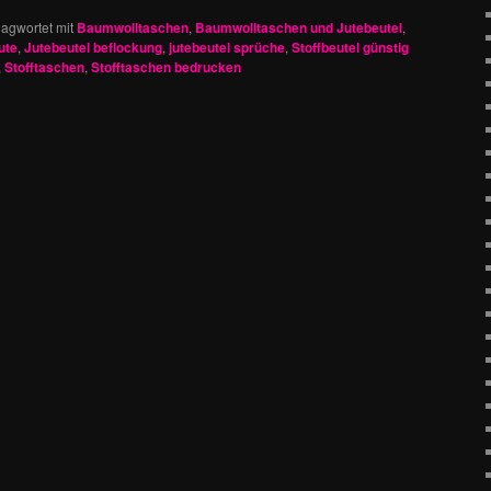
lagwortet mit
Baumwolltaschen
,
Baumwolltaschen und Jutebeutel
,
ute
,
Jutebeutel beflockung
,
jutebeutel sprüche
,
Stoffbeutel günstig
,
Stofftaschen
,
Stofftaschen bedrucken