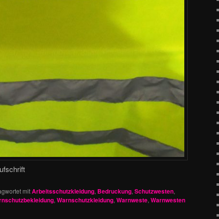
fschrift
agwortet mit
Arbeitsschutzkleidung
,
Bedruckung
,
Schutzwesten
,
nschutzbekleidung
,
Warnschutzkleidung
,
Warnweste
,
Warnwesten