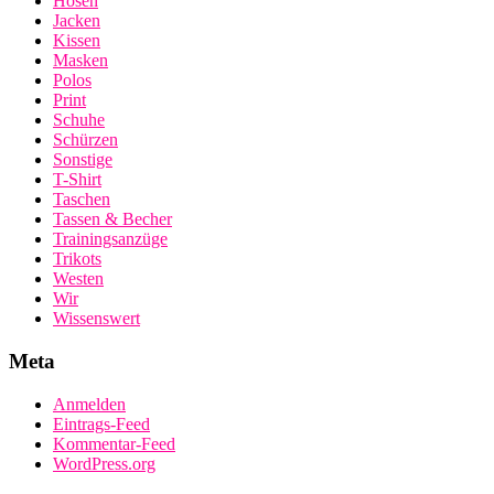
Hosen
Jacken
Kissen
Masken
Polos
Print
Schuhe
Schürzen
Sonstige
T-Shirt
Taschen
Tassen & Becher
Trainingsanzüge
Trikots
Westen
Wir
Wissenswert
Meta
Anmelden
Eintrags-Feed
Kommentar-Feed
WordPress.org