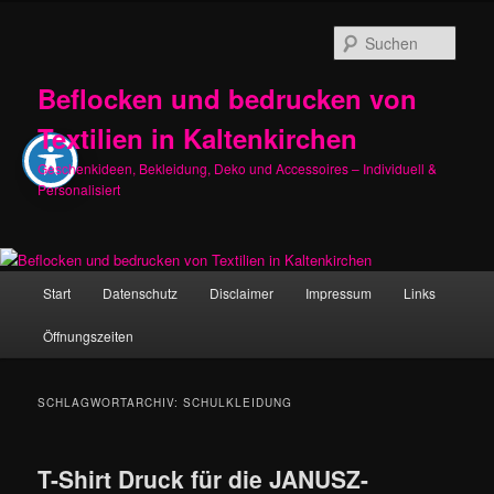
Zum
Zum
primären
sekundären
Such
Inhalt
Inhalt
springen
springen
Beflocken und bedrucken von
Textilien in Kaltenkirchen
Geschenkideen, Bekleidung, Deko und Accessoires – Individuell &
Personalisiert
Hauptmenü
Start
Datenschutz
Disclaimer
Impressum
Links
Öffnungszeiten
SCHLAGWORTARCHIV:
SCHULKLEIDUNG
T-Shirt Druck für die JANUSZ-