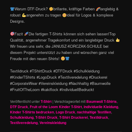
Warum DTF-Druck?
brillante, kräftige Farben
langlebig &
robust
angenehm zu tragen
ideal für Logos & komplexe
Designs.
Fazit
Die fertigen T-Shirts können sich sehen lassen!Top
Qualität, angenehmer Tragekomfort und ein langlebiger Druck
Wir freuen uns sehr, die JANUSZ-KORCZAK-SCHULE bei
diesem Projekt unterstützt zu haben und wünschen ganz viel
Freude mit den neuen Shirts!
Textildruck #TShirtDruck #DTFDruck #Schulkleidung
#KinderTShirts #LogoDruck #Textilveredelung #Druckerei
#CorporateWear #Vereinskleidung #Nachhaltig #Baumwolle
#FruitOfTheLoom #kakiflock #IndividuellBedruckt
Veröffentlicht unter
T-Shirt
|
Verschlagwortet mit
Baumwoll T-Shirts
,
DTF Druck
,
Fruit of the Loom Kinder T-Shirt
,
individuelle Kleidung
,
Kinder T-Shirts bedrucken
,
Logo Druck
,
nachhaltige Textilien
,
Schulkleidung
,
T-Shirt Druck
,
T-Shirt Druckerei
,
Textildruck
,
Textilveredelung
,
Vereinskleidung