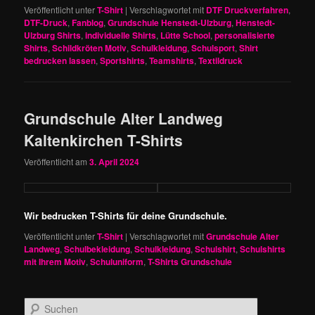
Veröffentlicht unter
T-Shirt
|
Verschlagwortet mit
DTF Druckverfahren
,
DTF-Druck
,
Fanblog
,
Grundschule Henstedt-Ulzburg
,
Henstedt-
Ulzburg Shirts
,
individuelle Shirts
,
Lütte School
,
personalisierte
Shirts
,
Schildkröten Motiv
,
Schulkleidung
,
Schulsport
,
Shirt
bedrucken lassen
,
Sportshirts
,
Teamshirts
,
Textildruck
Grundschule Alter Landweg
Kaltenkirchen T-Shirts
Veröffentlicht am
3. April 2024
Wir bedrucken T-Shirts für deine Grundschule.
Veröffentlicht unter
T-Shirt
|
Verschlagwortet mit
Grundschule Alter
Landweg
,
Schulbekleidung
,
Schulkleidung
,
Schulshirt
,
Schulshirts
mit Ihrem Motiv
,
Schuluniform
,
T-Shirts Grundschule
S