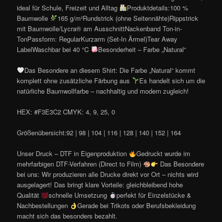
ideal für Schule, Freizeit und Alltag
Produktdetails:100 %
Baumwolle
165 g/m²Rundstrick (ohne Seitennähte)Rippstrick
mit Baumwolle/Lycra® am AusschnittNackenband Ton-in-
TonPassform: RegularKurzarm (Set-In Ärmel)Tear Away
LabelWaschbar bei 40 °C
Besonderheit – Farbe „Natural“
Das Besondere an diesem Shirt: Die Farbe „Natural“ kommt
komplett ohne zusätzliche Färbung aus
Es handelt sich um die
natürliche Baumwollfarbe – nachhaltig und modern zugleich!
HEX: #F3E3C2 CMYK: 4, 9, 25, 0
Größenübersicht:92 | 98 | 104 | 116 | 128 | 140 | 152 | 164
Unser Druck – DTF in Eigenproduktion
Gedruckt wurde im
mehrfarbigen DTF-Verfahren (Direct to Film)
Das Besondere
bei uns: Wir produzieren alle Drucke direkt vor Ort – nichts wird
ausgelagert! Das bringt klare Vorteile: gleichbleibend hohe
Qualität
schnelle Umsetzung
perfekt für Einzelstücke &
Nachbestellungen
Gerade bei Trikots oder Berufsbekleidung
macht sich das besonders bezahlt.