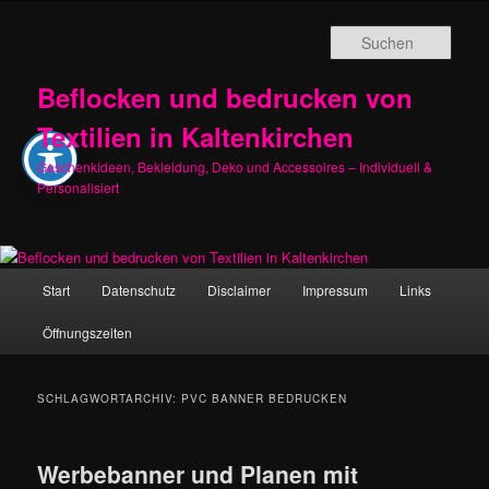
Zum
Zum
primären
sekundären
Such
Inhalt
Inhalt
springen
springen
Beflocken und bedrucken von
Textilien in Kaltenkirchen
Geschenkideen, Bekleidung, Deko und Accessoires – Individuell &
Personalisiert
Hauptmenü
Start
Datenschutz
Disclaimer
Impressum
Links
Öffnungszeiten
SCHLAGWORTARCHIV:
PVC BANNER BEDRUCKEN
Werbebanner und Planen mit