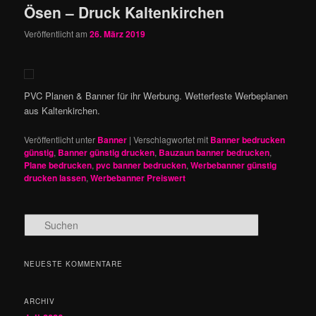
Ösen – Druck Kaltenkirchen
Veröffentlicht am
26. März 2019
PVC Planen & Banner für ihr Werbung. Wetterfeste Werbeplanen
aus Kaltenkirchen.
Veröffentlicht unter
Banner
|
Verschlagwortet mit
Banner bedrucken
günstig
,
Banner günstig drucken
,
Bauzaun banner bedrucken
,
Plane bedrucken
,
pvc banner bedrucken
,
Werbebanner günstig
drucken lassen
,
Werbebanner Preiswert
S
u
c
h
NEUESTE KOMMENTARE
e
n
ARCHIV