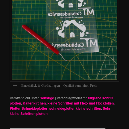
Einzelstück & Großauflagen – Qualität zum fairen Preis
Veröffentlicht unter
Sonstige
|
Verschlagwortet mit
filigrane schrift
plotten
,
Kaltenkirchen
,
kleine Schriften mit Flex- und Flockfolien
,
Plotter Schneideplotter
,
schneideplotter kleine schriften
,
Sehr
kleine Schriften plotten