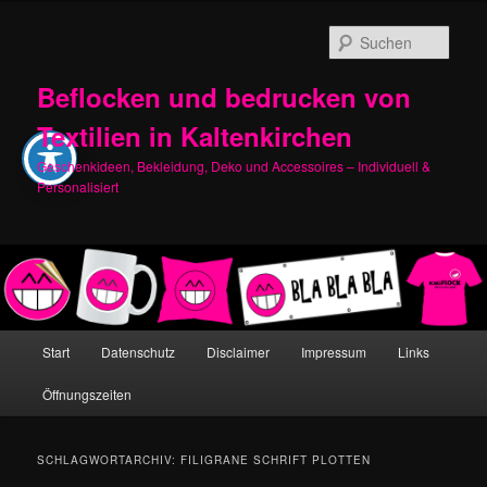
Zum
Zum
primären
sekundären
Such
Inhalt
Inhalt
springen
springen
Beflocken und bedrucken von
Textilien in Kaltenkirchen
Geschenkideen, Bekleidung, Deko und Accessoires – Individuell &
Personalisiert
Hauptmenü
Start
Datenschutz
Disclaimer
Impressum
Links
Öffnungszeiten
SCHLAGWORTARCHIV:
FILIGRANE SCHRIFT PLOTTEN