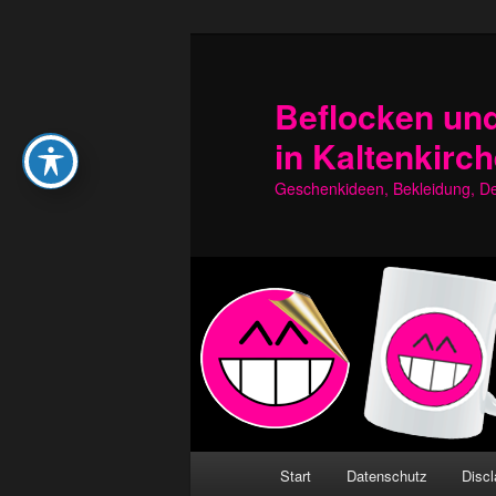
Zum
Zum
primären
sekundären
Inhalt
Inhalt
Beflocken und
springen
springen
in Kaltenkirc
Geschenkideen, Bekleidung, Dek
Hauptmenü
Start
Datenschutz
Discl