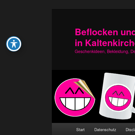
Zum
Zum
primären
sekundären
Inhalt
Inhalt
Beflocken und
springen
springen
in Kaltenkirc
Geschenkideen, Bekleidung, Dek
Hauptmenü
Start
Datenschutz
Discl