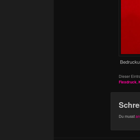
Bedruckun
Dieser Eint
Flexdruck
,
Schre
Du musst
an