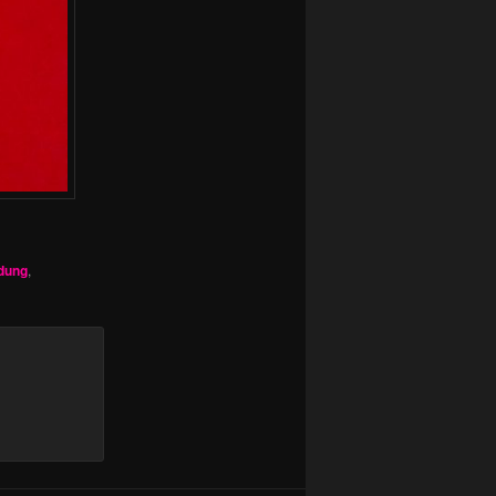
idung
,