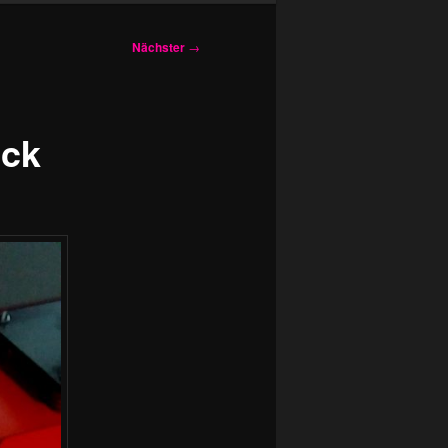
Nächster
→
uck