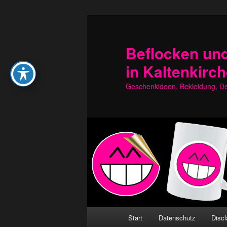
Zum
primären
Inhalt
Beflocken und
springen
in Kaltenkirc
Geschenkideen, Bekleidung, Dek
Hauptmenü
Start
Datenschutz
Discl