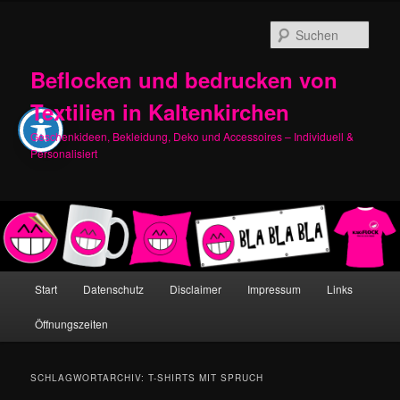
Zum
Zum
primären
sekundären
Such
Inhalt
Inhalt
springen
springen
Beflocken und bedrucken von
Textilien in Kaltenkirchen
Geschenkideen, Bekleidung, Deko und Accessoires – Individuell &
Personalisiert
Hauptmenü
Start
Datenschutz
Disclaimer
Impressum
Links
Öffnungszeiten
SCHLAGWORTARCHIV:
T-SHIRTS MIT SPRUCH