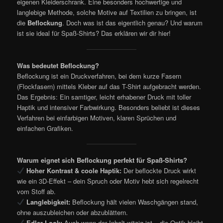
eigenen Kleiderschrank. Eine besonders hochwertige und
langlebige Methode, solche Motive auf Textilien zu bringen, ist
die
Beflockung
. Doch was ist das eigentlich genau? Und warum
ist sie ideal für Spaß-Shirts? Das erklären wir dir hier!
Was bedeutet Beflockung?
Beflockung ist ein Druckverfahren, bei dem kurze Fasern
(Flockfasern) mittels Kleber auf das T-Shirt aufgebracht werden.
Das Ergebnis: Ein samtiger, leicht erhabener Druck mit toller
Haptik und intensiver Farbwirkung. Besonders beliebt ist dieses
Verfahren bei einfarbigen Motiven, klaren Sprüchen und
einfachen Grafiken.
Warum eignet sich Beflockung perfekt für Spaß-Shirts?
Hoher Kontrast & coole Haptik:
Der beflockte Druck wirkt
wie ein 3D-Effekt – dein Spruch oder Motiv hebt sich regelrecht
vom Stoff ab.
Langlebigkeit:
Beflockung hält vielen Waschgängen stand,
ohne auszubleichen oder abzublättern.
Edler Look:
Auch wenn der Inhalt witzig ist – die Optik bleibt