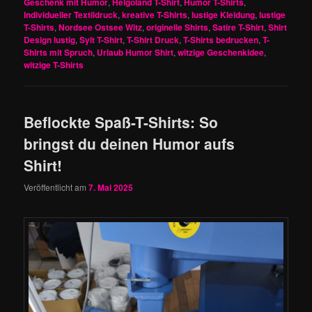
Geschenk mit Humor
,
Helgoland T-Shirt
,
Humor T-Shirts
,
Individueller Textildruck
,
kreative T-Shirts
,
lustige Kleidung
,
lustige
T-Shirts
,
Nordsee Ostsee Witz
,
originelle Shirts
,
Satire T-Shirt
,
Shirt
Design lustig
,
Sylt T-Shirt
,
T-Shirt Druck
,
T-Shirts bedrucken
,
T-
Shirts mit Spruch
,
Urlaub Humor Shirt
,
witzige Geschenkidee
,
witzige T-Shirts
Beflockte Spaß-T-Shirts: So
bringst du deinen Humor aufs
Shirt!
Veröffentlicht am
7. Mai 2025