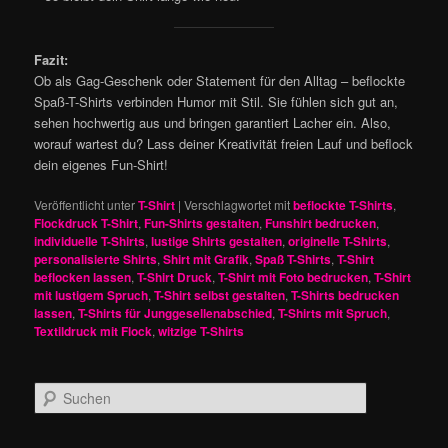
Fazit:
Ob als Gag-Geschenk oder Statement für den Alltag – beflockte
Spaß-T-Shirts verbinden Humor mit Stil. Sie fühlen sich gut an,
sehen hochwertig aus und bringen garantiert Lacher ein. Also,
worauf wartest du? Lass deiner Kreativität freien Lauf und beflock
dein eigenes Fun-Shirt!
Veröffentlicht unter
T-Shirt
|
Verschlagwortet mit
beflockte T-Shirts
,
Flockdruck T-Shirt
,
Fun-Shirts gestalten
,
Funshirt bedrucken
,
individuelle T-Shirts
,
lustige Shirts gestalten
,
originelle T-Shirts
,
personalisierte Shirts
,
Shirt mit Grafik
,
Spaß T-Shirts
,
T-Shirt
beflocken lassen
,
T-Shirt Druck
,
T-Shirt mit Foto bedrucken
,
T-Shirt
mit lustigem Spruch
,
T-Shirt selbst gestalten
,
T-Shirts bedrucken
lassen
,
T-Shirts für Junggesellenabschied
,
T-Shirts mit Spruch
,
Textildruck mit Flock
,
witzige T-Shirts
S
u
c