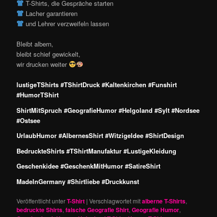
T-Shirts, die Gespräche starten
Lacher garantieren
und Lehrer verzweifeln lassen
Bleibt albern,
bleibt schief gewickelt,
wir drucken weiter
lustigeTShirts #TShirtDruck #Kaltenkirchen #Funshirt
#HumorTShirt
ShirtMitSpruch #GeografieHumor #Helgoland #Sylt #Nordsee
#Ostsee
UrlaubHumor #AlbernesShirt #WitzigeIdee #ShirtDesign
BedruckteShirts #TShirtManufaktur #LustigeKleidung
Geschenkidee #GeschenkMitHumor #SatireShirt
MadeInGermany #Shirtliebe #Druckkunst
Veröffentlicht unter
T-Shirt
|
Verschlagwortet mit
alberne T-Shirts
,
bedruckte Shirts
,
falsche Geografie Shirt
,
Geografie Humor
,