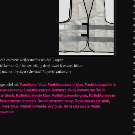
ei 5 cm breite Reflexstreifen um den Körper
ichkeit zur Größenverstellung durch zwei Klettverschlüsse
mit hochwertiger schwarzer Polyestereinfassung
agwortet mit
Functional Vest
,
Funktionsweste blau
,
Funktionsweste in
nsweste rosa
,
Funktionsweste Schwarz
,
Funktionsweste Weiß
,
te black
,
Reflektorweste blue
,
Reflektorweste grau
,
Reflektorweste
flektorweste maroon
,
Reflektorweste navy
,
Reflektorweste pink
,
 royal blue
,
Reflektorweste sky blue
,
Reflektorweste Violet
,
onsweste