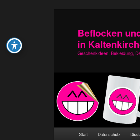
Zum
Zum
primären
sekundären
Inhalt
Inhalt
Beflocken und
springen
springen
in Kaltenkirc
Geschenkideen, Bekleidung, Dek
Hauptmenü
Start
Datenschutz
Discl