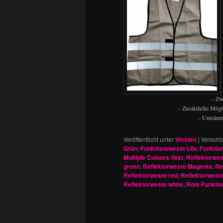
– Zw
– Zusätzliche Mögl
– Umsäumt 
Veröffentlicht unter
Westen
|
Verschl
Grün
,
Funktionsweste Lila
,
Funktio
Multiple Colours Vest
,
Reflektorwes
green
,
Reflektorweste Magenta
,
Re
Reflektorweste red
,
Reflektorweste
Reflektorweste white
,
Rote Funkti