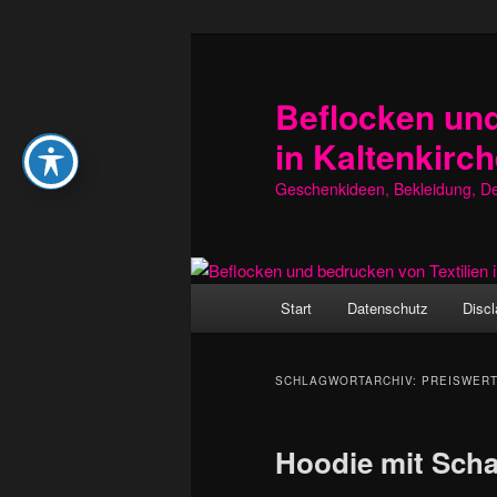
Zum
Zum
primären
sekundären
Inhalt
Inhalt
Beflocken und
springen
springen
in Kaltenkirc
Geschenkideen, Bekleidung, Dek
Hauptmenü
Start
Datenschutz
Discl
SCHLAGWORTARCHIV:
PREISWER
Hoodie mit Sch