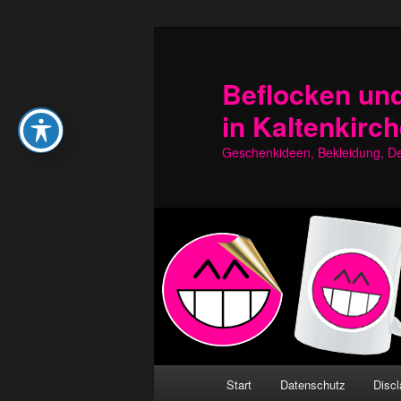
Zum
Zum
primären
sekundären
Inhalt
Inhalt
Beflocken und
springen
springen
in Kaltenkirc
Geschenkideen, Bekleidung, Dek
Hauptmenü
Start
Datenschutz
Discl