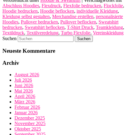
Veröffentlicht unter
Hoodie & Sweatshirt
|
Verschlagwortet mit
Abschluss Hoodies
,
Flexdruck
,
Flexfolie bedrucken
,
Flockfolie
,
Hoodie bedrucken
,
Hoodie beflocken
,
individuelle Kleidung
,
Kleidung selbst gestalten
,
Merchandise erstellen
,
personalisierte
Hoodies
,
Pullover bedrucken
,
Pullover beflocken
,
Sweatshirt
bedrucken
,
Sweatshirt beflocken
,
T-Shirt Druck
,
Teamkleidung
,
Textildruck
,
Textilveredelung
,
Turbo Flexfolie
,
Vereinskleidung
Suchen
Neueste Kommentare
Archiv
August 2026
Juli 2026
Juni 2026
Mai 2026
April 2026
März 2026
Februar 2026
Januar 2026
Dezember 2025
November 2025
Oktober 2025
September 2025