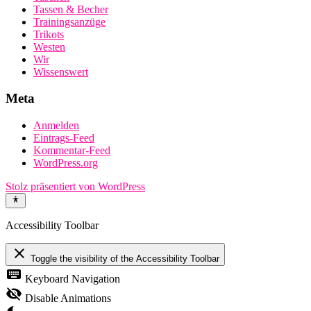
Tassen & Becher
Trainingsanzüge
Trikots
Westen
Wir
Wissenswert
Meta
Anmelden
Eintrags-Feed
Kommentar-Feed
WordPress.org
Stolz präsentiert von WordPress
Accessibility Toolbar
close
Toggle the visibility of the Accessibility Toolbar
keyboard
Keyboard Navigation
visibility_off
Disable Animations