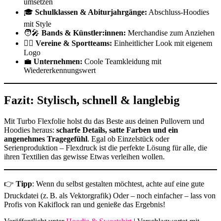
umsetzen
🎓
Schulklassen & Abiturjahrgänge:
Abschluss-Hoodies
mit Style
🧑‍🎤
Bands & Künstler:innen:
Merchandise zum Anziehen
🏋️‍♀️
Vereine & Sportteams:
Einheitlicher Look mit eigenem
Logo
💼
Unternehmen:
Coole Teamkleidung mit
Wiedererkennungswert
Fazit: Stylisch, schnell & langlebig
Mit Turbo Flexfolie holst du das Beste aus deinen Pullovern und
Hoodies heraus:
scharfe Details, satte Farben und ein
angenehmes Tragegefühl
. Egal ob Einzelstück oder
Serienproduktion – Flexdruck ist die perfekte Lösung für alle, die
ihren Textilien das gewisse Etwas verleihen wollen.
👉
Tipp
: Wenn du selbst gestalten möchtest, achte auf eine gute
Druckdatei (z. B. als Vektorgrafik) Oder – noch einfacher – lass von
Profis von Kakiflock ran und genieße das Ergebnis!