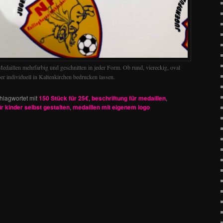
edaillen mehrfarbig und geschnitten in jeder Form. Ob rund, viereckig, oval
er individuell in Kaltenkirchen bedrucken lassen.
hlagwortet mit
150 Stück für 25€
,
beschriftung für medaillen
,
ür kinder selbst gestalten
,
medaillen mit eigenem logo