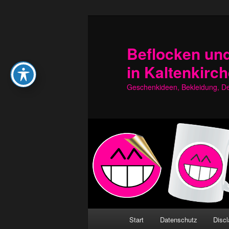
Zum
Zum
primären
sekundären
Inhalt
Inhalt
Beflocken und
springen
springen
in Kaltenkirc
Geschenkideen, Bekleidung, Dek
Hauptmenü
Start
Datenschutz
Discl