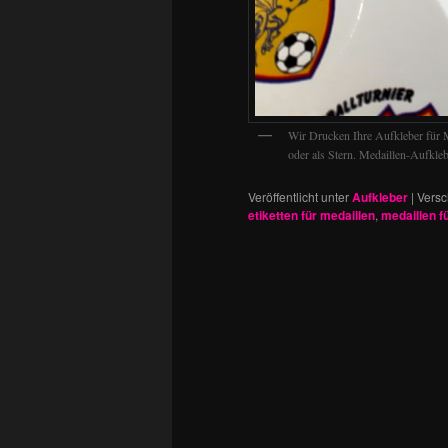
Wir Drucken Ihre Aufkleber für M
oder als Stern. Medaillen-Aufkleb
Veröffentlicht unter
Aufkleber
|
Versc
etiketten für medaillen
,
medaillen f