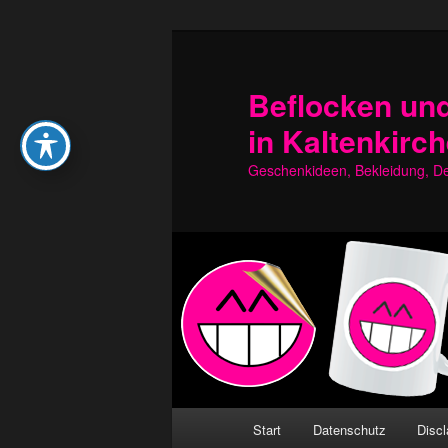
Zum
Zum
primären
sekundären
Inhalt
Inhalt
Beflocken und
springen
springen
in Kaltenkirc
Geschenkideen, Bekleidung, Dek
Hauptmenü
Start
Datenschutz
Discl