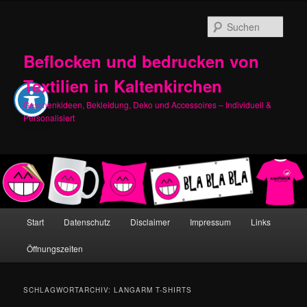
Zum
Zum
primären
sekundären
Such
Inhalt
Inhalt
springen
springen
Beflocken und bedrucken von
Textilien in Kaltenkirchen
Geschenkideen, Bekleidung, Deko und Accessoires – Individuell &
Personalisiert
Hauptmenü
Start
Datenschutz
Disclaimer
Impressum
Links
Öffnungszeiten
SCHLAGWORTARCHIV:
LANGARM T-SHIRTS