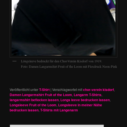
Lóngsleeve bedruckt für den Chor-Verein Kisdorf von 1919.
Foto: Damen Langarmshirt Fruit of the Loom mit Flexdruck Neon-Pink
Veröffentlicht unter
T-Shirt
|
Verschlagwortet mit
chor-verein kisdorf
,
Damen Langarmshirt Fruit of the Loom
,
Langarm T-Shirts
,
langarmshirt beflocken lassen
,
Longs leeve bedrucken lassen
,
Longsleeve Fruit of the Loom
,
Longsleeve in meiner Nähe
bedrucken lassen
,
T-Shirts mit Langenarm