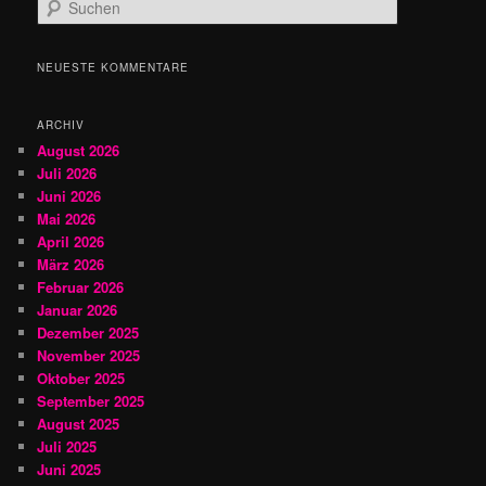
S
u
c
h
NEUESTE KOMMENTARE
e
n
ARCHIV
August 2026
Juli 2026
Juni 2026
Mai 2026
April 2026
März 2026
Februar 2026
Januar 2026
Dezember 2025
November 2025
Oktober 2025
September 2025
August 2025
Juli 2025
Juni 2025