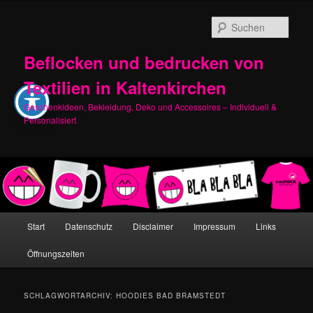
Zum
Zum
primären
sekundären
Such
Inhalt
Inhalt
springen
springen
Beflocken und bedrucken von
Textilien in Kaltenkirchen
Geschenkideen, Bekleidung, Deko und Accessoires – Individuell &
Personalisiert
Hauptmenü
Start
Datenschutz
Disclaimer
Impressum
Links
Öffnungszeiten
SCHLAGWORTARCHIV:
HOODIES BAD BRAMSTEDT