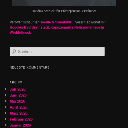
Hoodies bedruckt für Pferdepension Vierthohen
Veröffentlicht unter
Hoodie & Sweatshirt
|
Verschlagwortet mit
Hoodies Bad Bramstedt
,
Kapuzenpullis Reitsportanlage in
Weddelbrook
S
u
c
h
NEUESTE KOMMENTARE
e
n
ARCHIV
Juli 2026
Juni 2026
Mai 2026
April 2026
März 2026
Februar 2026
Januar 2026