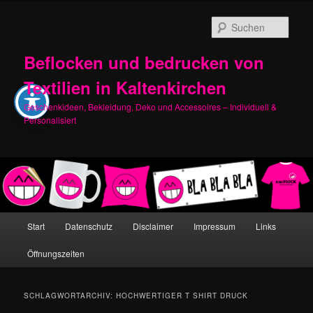
Zum
Zum
primären
sekundären
Such
Inhalt
Inhalt
springen
springen
Beflocken und bedrucken von
Textilien in Kaltenkirchen
Geschenkideen, Bekleidung, Deko und Accessoires – Individuell &
Personalisiert
Hauptmenü
Start
Datenschutz
Disclaimer
Impressum
Links
Öffnungszeiten
SCHLAGWORTARCHIV:
HOCHWERTIGER T SHIRT DRUCK