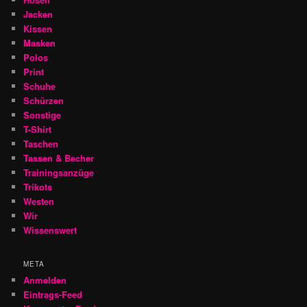
Jacken
Kissen
Masken
Polos
Print
Schuhe
Schürzen
Sonstige
T-Shirt
Taschen
Tassen & Becher
Trainingsanzüge
Trikots
Westen
Wir
Wissenswert
META
Anmelden
Eintrags-Feed